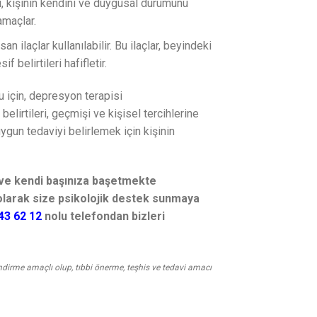
ü, kişinin kendini ve duygusal durumunu
amaçlar.
 ilaçlar kullanılabilir. Bu ilaçlar, beyindeki
belirtileri hafifletir.
ğu için, depresyon terapisi
 belirtileri, geçmişi ve kişisel tercihlerine
uygun tedaviyi belirlemek için kişinin
 ve kendi başınıza başetmekte
olarak size psikolojik destek sunmaya
43 62 12
nolu telefondan bizleri
endirme amaçlı olup, tıbbi önerme, teşhis ve tedavi amacı