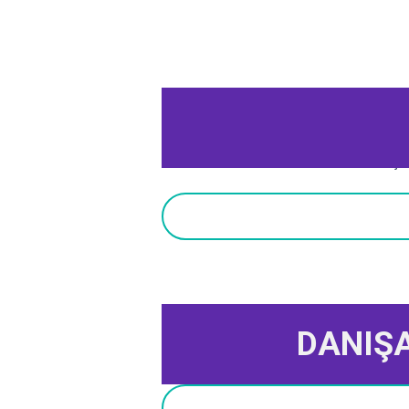
Zülal Nur AL
Uzman Psikoloji
DANIŞ