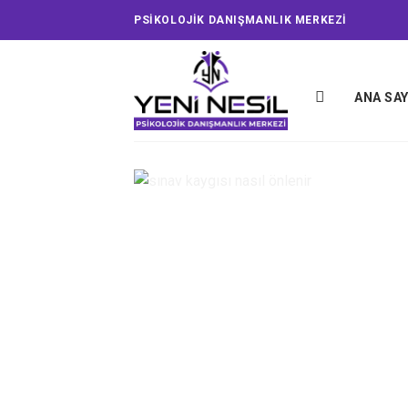
Skip
PSİKOLOJİK DANIŞMANLIK MERKEZİ
to
content
ANA SA