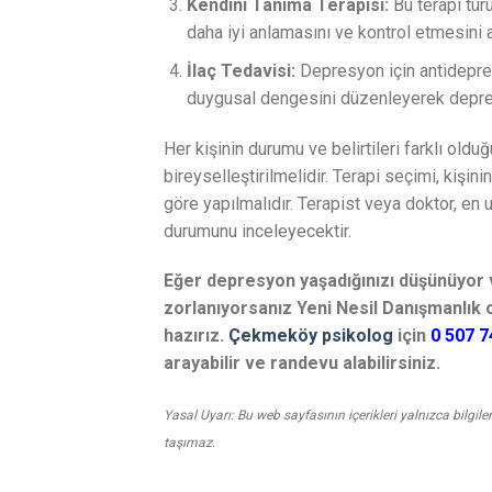
Kendini Tanıma Terapisi:
Bu terapi tür
daha iyi anlamasını ve kontrol etmesini 
İlaç Tedavisi:
Depresyon için antidepresan
duygusal dengesini düzenleyerek depresif 
Her kişinin durumu ve belirtileri farklı oldu
bireyselleştirilmelidir. Terapi seçimi, kişinin
göre yapılmalıdır. Terapist veya doktor, en 
durumunu inceleyecektir.
Eğer depresyon yaşadığınızı düşünüyor
zorlanıyorsanız Yeni Nesil Danışmanlık 
hazırız.
Çekmeköy psikolog
için
0 507 7
arayabilir ve randevu alabilirsiniz.
Yasal Uyarı: Bu web sayfasının içerikleri yalnızca bilgil
taşımaz.