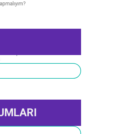
yapmalıyım?
de GÜRCÜ
renci Koçu
UMLARI