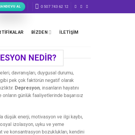
0 507 743 62 12
RANDEVU AL
RTIFIKALAR
BİZDEN
İLETIŞIM
ESYON NEDİR?
celeri, davranışları, duygusal durumu,
gibi pek çok faktörün negatif olarak
zlıktır.
Depresyon
, insanların hayatını
 onların günlük faaliyetlerinde başarısız
a düşük enerji, motivasyon ve ilgi kaybı,
sosyal izolasyon, uyku ve yeme
at ve konsantrasyon bozuklukları, kendini