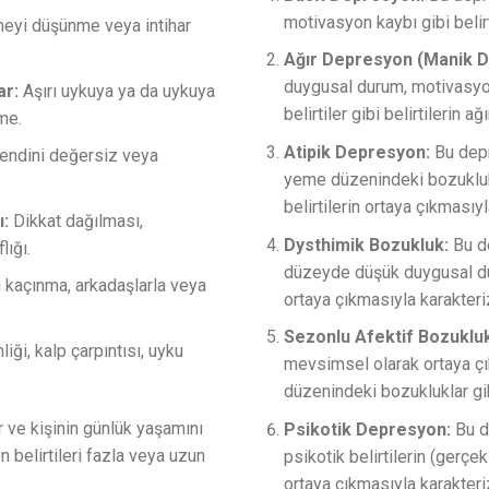
motivasyon kaybı gibi belirt
eyi düşünme veya intihar
Ağır Depresyon (Manik D
duygusal durum, motivasyon 
ar:
Aşırı uykuya ya da uykuya
belirtiler gibi belirtilerin 
me.
Atipik Depresyon:
Bu depr
endini değersiz veya
yeme düzenindeki bozuklukla
belirtilerin ortaya çıkmasıyl
ı:
Dikkat dağılması,
Dysthimik Bozukluk:
Bu de
ığı.
düzeyde düşük duygusal dur
 kaçınma, arkadaşlarla veya
ortaya çıkmasıyla karakteri
Sezonlu Afektif Bozuklu
iği, kalp çarpıntısı, uyku
mevsimsel olarak ortaya ç
düzenindeki bozukluklar gibi
ir ve kişinin günlük yaşamını
Psikotik Depresyon:
Bu de
 belirtileri fazla veya uzun
psikotik belirtilerin (gerçek
ortaya çıkmasıyla karakteri