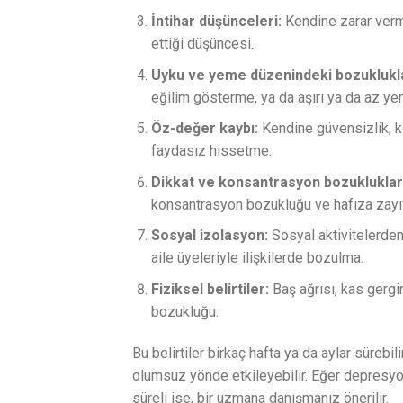
İntihar düşünceleri:
Kendine zarar verm
ettiği düşüncesi.
Uyku ve yeme düzenindeki bozuklukl
eğilim gösterme, ya da aşırı ya da az ye
Öz-değer kaybı:
Kendine güvensizlik, k
faydasız hissetme.
Dikkat ve konsantrasyon bozukluklar
konsantrasyon bozukluğu ve hafıza zayıfl
Sosyal izolasyon:
Sosyal aktivitelerden
aile üyeleriyle ilişkilerde bozulma.
Fiziksel belirtiler:
Baş ağrısı, kas gerginl
bozukluğu.
Bu belirtiler birkaç hafta ya da aylar sürebil
olumsuz yönde etkileyebilir. Eğer depresyon
süreli ise, bir uzmana danışmanız önerilir.