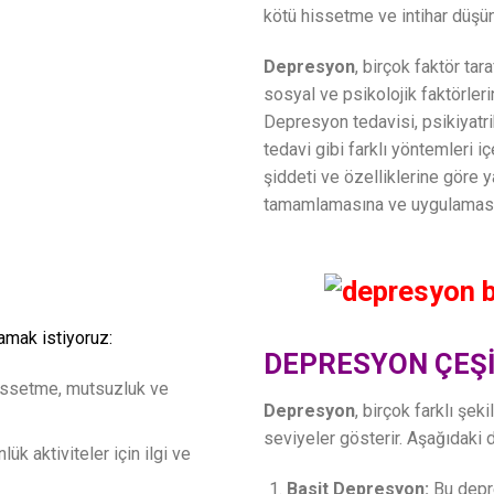
kötü hissetme ve intihar düşünc
Depresyon
, birçok faktör tar
sosyal ve psikolojik faktörler
Depresyon tedavisi, psikiyatri
tedavi gibi farklı yöntemleri i
şiddeti ve özelliklerine göre ya
tamamlamasına ve uygulamasın
amak istiyoruz:
DEPRESYON ÇEŞİ
issetme, mutsuzluk ve
Depresyon
, birçok farklı şeki
seviyeler gösterir. Aşağıdaki d
lük aktiviteler için ilgi ve
Basit Depresyon:
Bu depre