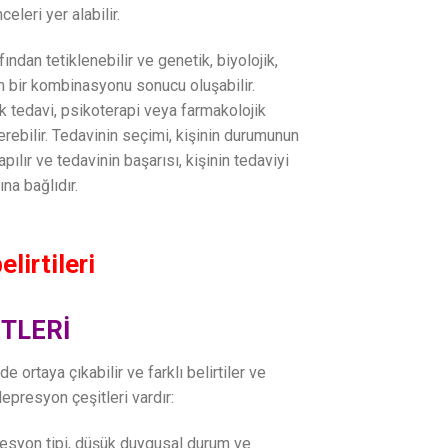
eleri yer alabilir.
afından tetiklenebilir ve genetik, biyolojik,
in bir kombinasyonu sonucu oluşabilir.
k tedavi, psikoterapi veya farmakolojik
çerebilir. Tedavinin seçimi, kişinin durumunun
pılır ve tedavinin başarısı, kişinin tedaviyi
a bağlıdır.
TLERİ
lde ortaya çıkabilir ve farklı belirtiler ve
epresyon çeşitleri vardır:
syon tipi, düşük duygusal durum ve