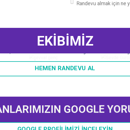
Randevu almak için ne 
EKİBİMİZ
MASARANI
Sev
Şevval GENÇ
k Danışman
Uzman Klinik Psikolog
Öğ
HEMEN RANDEVU AL
ANLARIMIZIN GOOGLE YOR
GOOGLE PROFİLİMİZİ İNCELEYİN