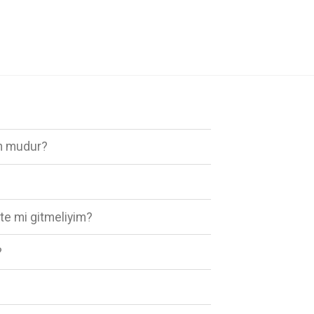
un mudur?
ste mi gitmeliyim?
?