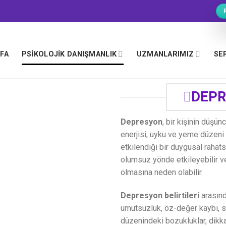
YFA
PSIKOLOJIK DANIŞMANLIK
UZMANLARIMIZ
SE
DEPR
Depresyon
, bir kişinin düşün
enerjisi, uyku ve yeme düzeni 
etkilendiği bir duygusal rahatsı
olumsuz yönde etkileyebilir ve
olmasına neden olabilir.
Depresyon belirtileri
arasınd
umutsuzluk, öz-değer kaybı, 
düzenindeki bozukluklar, dikk