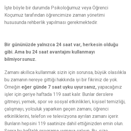
İşte böyle bir durumda Psikoloğumuz veya Öğrenci
Koçumuz tarafından öğrencimize zaman yönetimi
hususunda rehberlik yapılması gerekmektedir.
Bir gününüzde yalnızca 24 saat var, herkesin olduğu
gibi. Ama bu 24 saat avantajını kullanmayı
bilmiyorsunuz.
Zamanı akıllıca kullanmak sizin için sorunsa, büyük olasılıkla
bu zamanın nereye gittiği hakkında iyi bir fikriniz de yok.
Örneğin
eğer günde 7 saat uyku uyursanız,
yapacağınız
işler için geriye haftada 119 saat kalır. Bunlar derslere
gitmeyi, yemek, spor ve sosyal etkinlikleri, kişisel temizliği,
çalışmayı, yolculuk yaparken geçen zamanı, öğrenci
etkinliklerini, telefon ve televizyona ayrılan zamanı içerir.
Bunların hepsini 119 saatinize dahil ettiğinizden emin olun.
Sonra bu haftalık programa uymaya çalışın. Bu, size