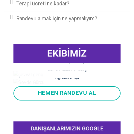
Terapi ücreti ne kadar?
Randevu almak için ne yapmalıyım?
EKİBİMİZ
Zülal Nur ALMASARANI
Uzman Psikolojik Danışman
Şevval GENÇ
Uzman Klinik Psikolog
Sevde GÜRCÜ
Öğrenci Koçu
HEMEN RANDEVU AL
DANIŞANLARIMIZIN GOOGLE