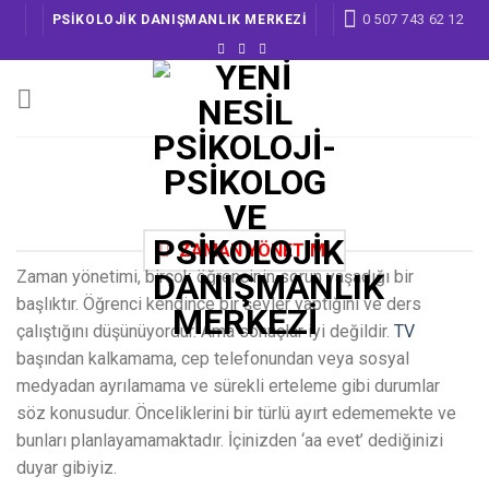
Skip
0 507 743 62 12
PSİKOLOJİK DANIŞMANLIK MERKEZİ
to
content
ZAMAN YÖNETİMİ
Zaman yönetimi, birçok öğrencinin sorun yaşadığı bir
başlıktır. Öğrenci kendince bir şeyler yaptığını ve ders
çalıştığını düşünüyordur. Ama sonuçlar iyi değildir.
TV
başından kalkamama, cep telefonundan veya sosyal
medyadan ayrılamama ve sürekli erteleme gibi durumlar
söz konusudur. Önceliklerini bir türlü ayırt edememekte ve
bunları planlayamamaktadır. İçinizden ‘aa evet’ dediğinizi
duyar gibiyiz.