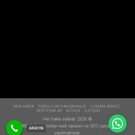
ANA SAYFA
PSIKOLOJIK DANIŞMANLIK
UZMANLARIMIZ
SERTIFIKALAR
BİZDEN
İLETIŞIM
Her hakkı saklıdır. 2026 ©
WEBOLOJİ
tarafından web tasarım ve SEO çalışmaları
ARAYIN
yapılmaktadır.