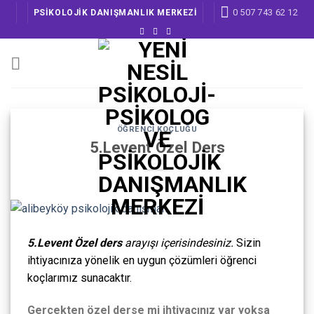
Skip
0 507 743 62 12
PSİKOLOJİK DANIŞMANLIK MERKEZİ
to
content
ÖĞRENCI KOÇLUĞU
5.Levent Özel Ders
5.Levent Özel ders
arayışı içerisindesiniz.
Sizin
ihtiyacınıza yönelik en uygun çözümleri öğrenci
koçlarımız sunacaktır.
Gerçekten özel derse mi ihtiyacınız var yoksa