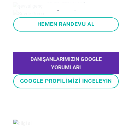
Uzman Klinik Psikolog
Sevde GÜRCÜ
Öğrenci Koçu
HEMEN RANDEVU AL
DANIŞANLARIMIZIN GOOGLE
YORUMLARI
GOOGLE PROFİLİMİZİ İNCELEYİN