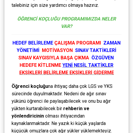
talebiniz için size yardımcı olmaya hazırız.
ÖĞRENCİ KOÇLUĞU PROGRAMIMIZDA NELER
VAR?
HEDEF BELİRLEME
ÇALIŞMA PROGRAMI
ZAMAN
YÖNETİMİ
MOTİVASYON
SINAV TAKTİKLERİ
SINAV KAYGISIYLA BAŞA ÇIKMA
ÖZGÜVEN
HEDEFE
KİTLENME
YENİ
NESİL TAKTİKLER
EKSİKLERİ BELİRLEME EKSİKLERİ GİDERME
Öğrenci koçluğu
na ihtiyaç daha çok LGS ve YKS
sürecinde duyulmaktadır. Nedeni de ağır sınav
yükünü öğrenci ile paylaşabilecek ve onu bu ağır
yükten kurtarabilecek bir
rehberin ve
yönlendiricinin
olması ihtiyacından
kaynaklanmaktadır. Ne yazık ki küçük yaşlarda
küçücük omuzlara çok ağır yükler yüklemekteyiz.