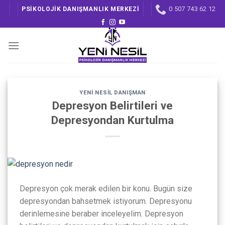
Skip
0 507 743 62 12
PSİKOLOJİK DANIŞMANLIK MERKEZİ
to
content
YENI NESIL DANIŞMAN
Depresyon Belirtileri ve
Depresyondan Kurtulma
Depresyon çok merak edilen bir konu. Bugün size
depresyondan bahsetmek istiyorum. Depresyonu
derinlemesine beraber inceleyelim. Depresyon