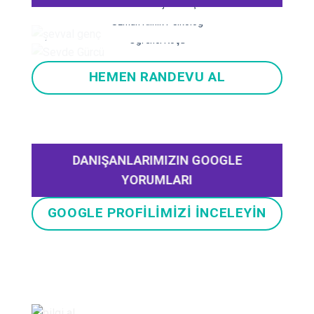
Uzman Psikolojik Danışman
Şevval GENÇ
Uzman Klinik Psikolog
Sevde GÜRCÜ
Öğrenci Koçu
HEMEN RANDEVU AL
DANIŞANLARIMIZIN GOOGLE
YORUMLARI
GOOGLE PROFİLİMİZİ İNCELEYİN